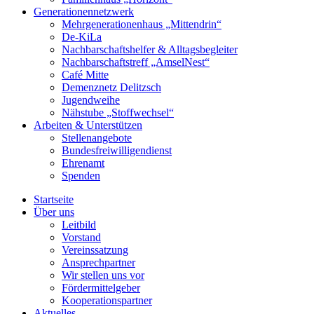
Generationennetzwerk
Mehrgenerationenhaus „Mittendrin“
De-KiLa
Nachbarschaftshelfer & Alltagsbegleiter
Nachbarschaftstreff „AmselNest“
Café Mitte
Demenznetz Delitzsch
Jugendweihe
Nähstube „Stoffwechsel“
Arbeiten & Unterstützen
Stellenangebote
Bundesfreiwilligendienst
Ehrenamt
Spenden
Startseite
Über uns
Leitbild
Vorstand
Vereinssatzung
Ansprechpartner
Wir stellen uns vor
Fördermittelgeber
Kooperationspartner
Aktuelles