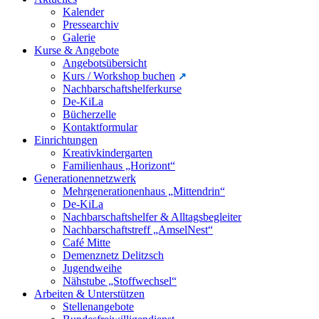
Kalender
Pressearchiv
Galerie
Kurse & Angebote
Angebotsübersicht
Kurs / Workshop buchen
Nachbarschaftshelferkurse
De-KiLa
Bücherzelle
Kontaktformular
Einrichtungen
Kreativkindergarten
Familienhaus „Horizont“
Generationennetzwerk
Mehrgenerationenhaus „Mittendrin“
De-KiLa
Nachbarschaftshelfer & Alltagsbegleiter
Nachbarschaftstreff „AmselNest“
Café Mitte
Demenznetz Delitzsch
Jugendweihe
Nähstube „Stoffwechsel“
Arbeiten & Unterstützen
Stellenangebote