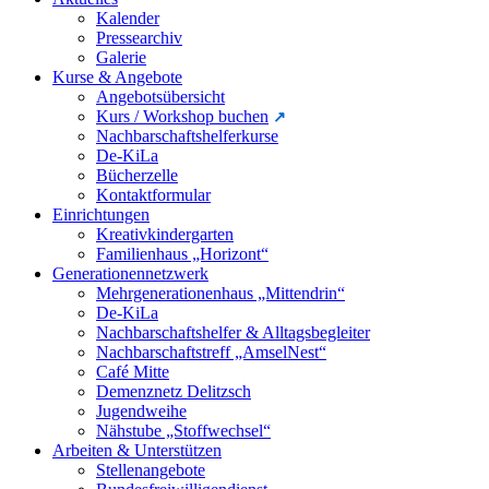
Kalender
Pressearchiv
Galerie
Kurse & Angebote
Angebotsübersicht
Kurs / Workshop buchen
Nachbarschaftshelferkurse
De-KiLa
Bücherzelle
Kontaktformular
Einrichtungen
Kreativkindergarten
Familienhaus „Horizont“
Generationennetzwerk
Mehrgenerationenhaus „Mittendrin“
De-KiLa
Nachbarschaftshelfer & Alltagsbegleiter
Nachbarschaftstreff „AmselNest“
Café Mitte
Demenznetz Delitzsch
Jugendweihe
Nähstube „Stoffwechsel“
Arbeiten & Unterstützen
Stellenangebote