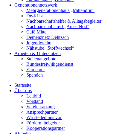
Generationennetzwerk
Mehrgenerationenhaus „Mittendrin“
De-KiLa
Nachbarschaftshelfer & Alltagsbegleiter
Nachbarschaftstreff „AmselNest“
Café Mitte
Demenznetz Delitzsch
Jugendweihe
Nähstube „Stoffwechsel“
Arbeiten & Unterstützen
Stellenangebote
Bundesfreiwilligendienst
Ehrenamt
Spenden
Startseite
Über uns
Leitbild
Vorstand
Vereinssatzung
Ansprechpartner
Wir stellen uns vor
Fördermittelgeber
Kooperationspartner
Aktuelles