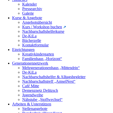
Kalender
Pressearchiv
Galerie
Kurse & Angebote
Angebotsübersicht
Kurs / Workshop buchen
Nachbarschaftshelferkurse
De-KiLa
Bücherzelle
Kontaktformular
Einrichtungen
Kreativkindergarten
Familienhaus „Horizont“
Generationennetzwerk
Mehrgenerationenhaus „Mittendrin“
De-KiLa
Nachbarschaftshelfer & Alltagsbegleiter
Nachbarschaftstreff „AmselNest“
Café Mitte
Demenznetz Delitzsch
Jugendweihe
Nähstube „Stoffwechsel“
Arbeiten & Unterstützen
Stellenangebote