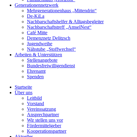
Generationennetzwerk
Mehrgenerationenhaus „Mittendrin“
De-KiLa
Nachbarschaftshelfer & Alltagsbegleiter
Nachbarschaftstreff „AmselNest“
Café Mitte
Demenznetz Delitzsch
Jugendweihe
Nähstube „Stoffwechsel“
Arbeiten & Unterstützen
Stellenangebote
Bundesfreiwilligendienst
Ehrenamt
Spenden
Startseite
Über uns
Leitbild
Vorstand
Vereinssatzung
Ansprechpartner
Wir stellen uns vor
Fördermittelgeber
Kooperationspartner
Aktuelles