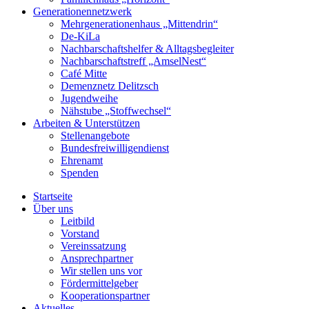
Generationennetzwerk
Mehrgenerationenhaus „Mittendrin“
De-KiLa
Nachbarschaftshelfer & Alltagsbegleiter
Nachbarschaftstreff „AmselNest“
Café Mitte
Demenznetz Delitzsch
Jugendweihe
Nähstube „Stoffwechsel“
Arbeiten & Unterstützen
Stellenangebote
Bundesfreiwilligendienst
Ehrenamt
Spenden
Startseite
Über uns
Leitbild
Vorstand
Vereinssatzung
Ansprechpartner
Wir stellen uns vor
Fördermittelgeber
Kooperationspartner
Aktuelles