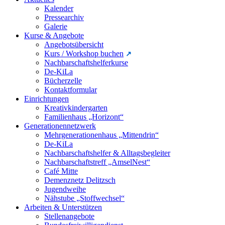
Kalender
Pressearchiv
Galerie
Kurse & Angebote
Angebotsübersicht
Kurs / Workshop buchen
Nachbarschaftshelferkurse
De-KiLa
Bücherzelle
Kontaktformular
Einrichtungen
Kreativkindergarten
Familienhaus „Horizont“
Generationennetzwerk
Mehrgenerationenhaus „Mittendrin“
De-KiLa
Nachbarschaftshelfer & Alltagsbegleiter
Nachbarschaftstreff „AmselNest“
Café Mitte
Demenznetz Delitzsch
Jugendweihe
Nähstube „Stoffwechsel“
Arbeiten & Unterstützen
Stellenangebote