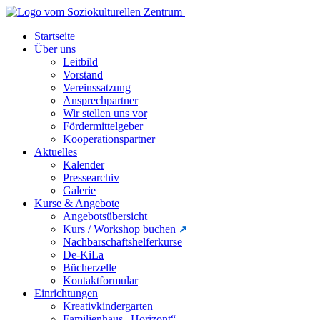
Startseite
Über uns
Leitbild
Vorstand
Vereinssatzung
Ansprechpartner
Wir stellen uns vor
Fördermittelgeber
Kooperationspartner
Aktuelles
Kalender
Pressearchiv
Galerie
Kurse & Angebote
Angebotsübersicht
Kurs / Workshop buchen
Nachbarschaftshelferkurse
De-KiLa
Bücherzelle
Kontaktformular
Einrichtungen
Kreativkindergarten
Familienhaus „Horizont“