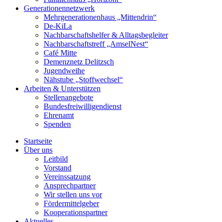
Generationennetzwerk
Mehrgenerationenhaus „Mittendrin“
De-KiLa
Nachbarschaftshelfer & Alltagsbegleiter
Nachbarschaftstreff „AmselNest“
Café Mitte
Demenznetz Delitzsch
Jugendweihe
Nähstube „Stoffwechsel“
Arbeiten & Unterstützen
Stellenangebote
Bundesfreiwilligendienst
Ehrenamt
Spenden
Startseite
Über uns
Leitbild
Vorstand
Vereinssatzung
Ansprechpartner
Wir stellen uns vor
Fördermittelgeber
Kooperationspartner
Aktuelles