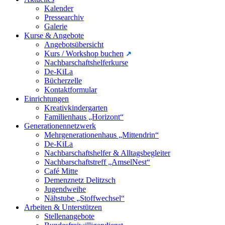
Kalender
Pressearchiv
Galerie
Kurse & Angebote
Angebotsübersicht
Kurs / Workshop buchen
Nachbarschaftshelferkurse
De-KiLa
Bücherzelle
Kontaktformular
Einrichtungen
Kreativkindergarten
Familienhaus „Horizont“
Generationennetzwerk
Mehrgenerationenhaus „Mittendrin“
De-KiLa
Nachbarschaftshelfer & Alltagsbegleiter
Nachbarschaftstreff „AmselNest“
Café Mitte
Demenznetz Delitzsch
Jugendweihe
Nähstube „Stoffwechsel“
Arbeiten & Unterstützen
Stellenangebote