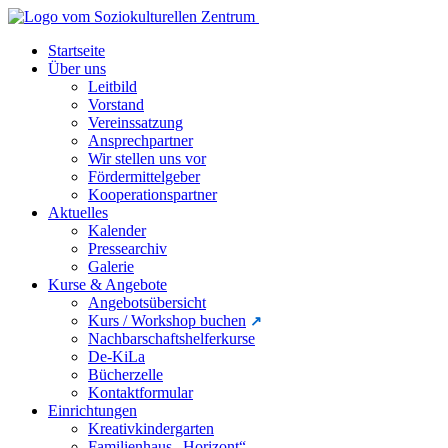
Startseite
Über uns
Leitbild
Vorstand
Vereinssatzung
Ansprechpartner
Wir stellen uns vor
Fördermittelgeber
Kooperationspartner
Aktuelles
Kalender
Pressearchiv
Galerie
Kurse & Angebote
Angebotsübersicht
Kurs / Workshop buchen
Nachbarschaftshelferkurse
De-KiLa
Bücherzelle
Kontaktformular
Einrichtungen
Kreativkindergarten
Familienhaus „Horizont“