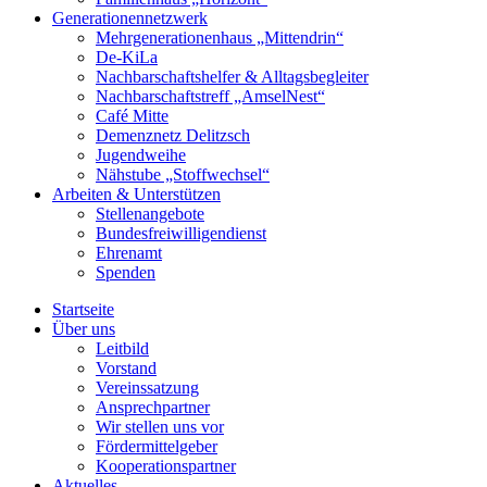
Generationennetzwerk
Mehrgenerationenhaus „Mittendrin“
De-KiLa
Nachbarschaftshelfer & Alltagsbegleiter
Nachbarschaftstreff „AmselNest“
Café Mitte
Demenznetz Delitzsch
Jugendweihe
Nähstube „Stoffwechsel“
Arbeiten & Unterstützen
Stellenangebote
Bundesfreiwilligendienst
Ehrenamt
Spenden
Startseite
Über uns
Leitbild
Vorstand
Vereinssatzung
Ansprechpartner
Wir stellen uns vor
Fördermittelgeber
Kooperationspartner
Aktuelles