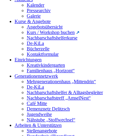
Kalender
Pressearchiv
Galerie
Kurse & Angebote
Angebotsübersicht
Kurs / Workshop buchen
Nachbarschaftshelferkurse
De-KiLa
Bücherzelle
Kontaktformular
Einrichtungen
Kreativkindergarten
Familienhaus „Horizont“
Generationennetzwerk
Mehrgenerationenhaus „Mittendrin“
De-KiLa
Nachbarschaftshelfer & Alltagsbegleiter
Nachbarschaftstreff „AmselNest“
Café Mitte
Demenznetz Delitzsch
Jugendweihe
Nähstube „Stoffwechsel“
Arbeiten & Unterstützen
Stellenangebote