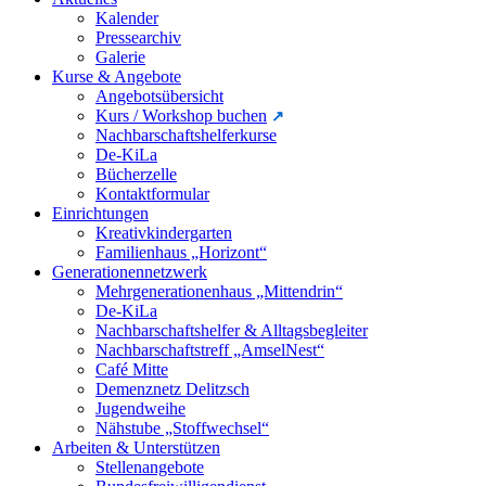
Kalender
Pressearchiv
Galerie
Kurse & Angebote
Angebotsübersicht
Kurs / Workshop buchen
Nachbarschaftshelferkurse
De-KiLa
Bücherzelle
Kontaktformular
Einrichtungen
Kreativkindergarten
Familienhaus „Horizont“
Generationennetzwerk
Mehrgenerationenhaus „Mittendrin“
De-KiLa
Nachbarschaftshelfer & Alltagsbegleiter
Nachbarschaftstreff „AmselNest“
Café Mitte
Demenznetz Delitzsch
Jugendweihe
Nähstube „Stoffwechsel“
Arbeiten & Unterstützen
Stellenangebote