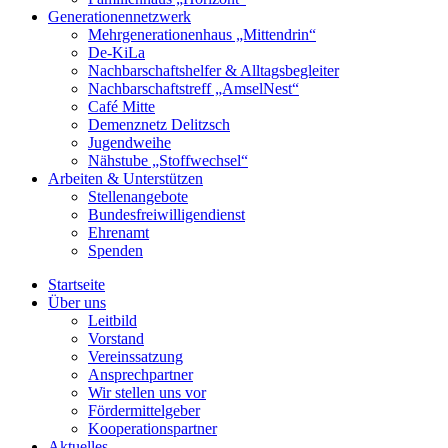
Generationennetzwerk
Mehrgenerationenhaus „Mittendrin“
De-KiLa
Nachbarschaftshelfer & Alltagsbegleiter
Nachbarschaftstreff „AmselNest“
Café Mitte
Demenznetz Delitzsch
Jugendweihe
Nähstube „Stoffwechsel“
Arbeiten & Unterstützen
Stellenangebote
Bundesfreiwilligendienst
Ehrenamt
Spenden
Startseite
Über uns
Leitbild
Vorstand
Vereinssatzung
Ansprechpartner
Wir stellen uns vor
Fördermittelgeber
Kooperationspartner
Aktuelles