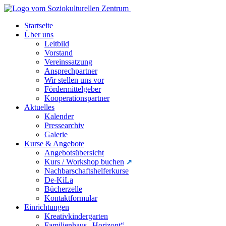
Startseite
Über uns
Leitbild
Vorstand
Vereinssatzung
Ansprechpartner
Wir stellen uns vor
Fördermittelgeber
Kooperationspartner
Aktuelles
Kalender
Pressearchiv
Galerie
Kurse & Angebote
Angebotsübersicht
Kurs / Workshop buchen
Nachbarschaftshelferkurse
De-KiLa
Bücherzelle
Kontaktformular
Einrichtungen
Kreativkindergarten
Familienhaus „Horizont“