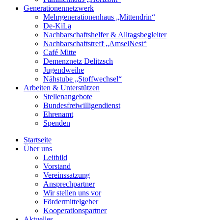
Generationennetzwerk
Mehrgenerationenhaus „Mittendrin“
De-KiLa
Nachbarschaftshelfer & Alltagsbegleiter
Nachbarschaftstreff „AmselNest“
Café Mitte
Demenznetz Delitzsch
Jugendweihe
Nähstube „Stoffwechsel“
Arbeiten & Unterstützen
Stellenangebote
Bundesfreiwilligendienst
Ehrenamt
Spenden
Startseite
Über uns
Leitbild
Vorstand
Vereinssatzung
Ansprechpartner
Wir stellen uns vor
Fördermittelgeber
Kooperationspartner
Aktuelles