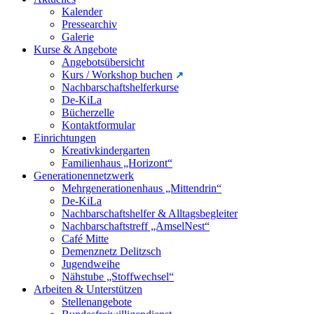
Kalender
Pressearchiv
Galerie
Kurse & Angebote
Angebotsübersicht
Kurs / Workshop buchen
Nachbarschaftshelferkurse
De-KiLa
Bücherzelle
Kontaktformular
Einrichtungen
Kreativkindergarten
Familienhaus „Horizont“
Generationennetzwerk
Mehrgenerationenhaus „Mittendrin“
De-KiLa
Nachbarschaftshelfer & Alltagsbegleiter
Nachbarschaftstreff „AmselNest“
Café Mitte
Demenznetz Delitzsch
Jugendweihe
Nähstube „Stoffwechsel“
Arbeiten & Unterstützen
Stellenangebote