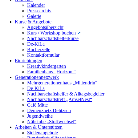
Kalender
Pressearchiv
Galerie
Kurse & Angebote
Angebotsübersicht
Kurs / Workshop buchen
Nachbarschaftshelferkurse
De-KiLa
Bücherzelle
Kontaktformular
Einrichtungen
Kreativkindergarten
Familienhaus „Horizont“
Generationennetzwerk
Mehrgenerationenhaus „Mittendrin“
De-KiLa
Nachbarschaftshelfer & Alltagsbegleiter
Nachbarschaftstreff „AmselNest“
Café Mitte
Demenznetz Delitzsch
Jugendweihe
Nähstube „Stoffwechsel“
Arbeiten & Unterstützen
Stellenangebote