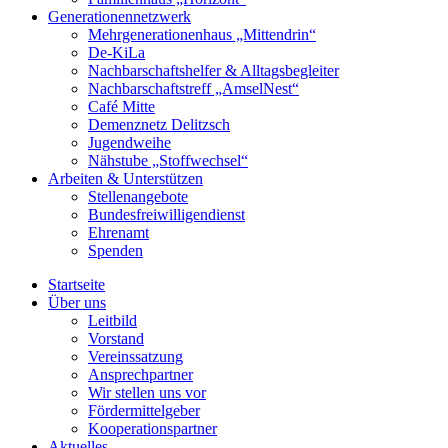
Generationennetzwerk
Mehrgenerationenhaus „Mittendrin“
De-KiLa
Nachbarschaftshelfer & Alltagsbegleiter
Nachbarschaftstreff „AmselNest“
Café Mitte
Demenznetz Delitzsch
Jugendweihe
Nähstube „Stoffwechsel“
Arbeiten & Unterstützen
Stellenangebote
Bundesfreiwilligendienst
Ehrenamt
Spenden
Startseite
Über uns
Leitbild
Vorstand
Vereinssatzung
Ansprechpartner
Wir stellen uns vor
Fördermittelgeber
Kooperationspartner
Aktuelles