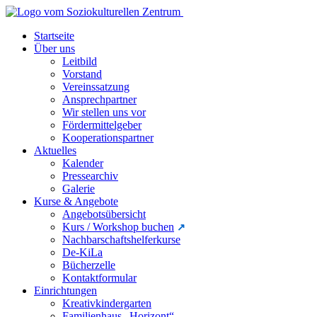
Startseite
Über uns
Leitbild
Vorstand
Vereinssatzung
Ansprechpartner
Wir stellen uns vor
Fördermittelgeber
Kooperationspartner
Aktuelles
Kalender
Pressearchiv
Galerie
Kurse & Angebote
Angebotsübersicht
Kurs / Workshop buchen
Nachbarschaftshelferkurse
De-KiLa
Bücherzelle
Kontaktformular
Einrichtungen
Kreativkindergarten
Familienhaus „Horizont“