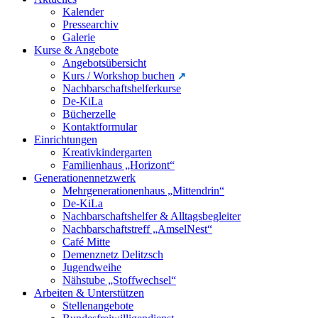
Kalender
Pressearchiv
Galerie
Kurse & Angebote
Angebotsübersicht
Kurs / Workshop buchen
Nachbarschaftshelferkurse
De-KiLa
Bücherzelle
Kontaktformular
Einrichtungen
Kreativkindergarten
Familienhaus „Horizont“
Generationennetzwerk
Mehrgenerationenhaus „Mittendrin“
De-KiLa
Nachbarschaftshelfer & Alltagsbegleiter
Nachbarschaftstreff „AmselNest“
Café Mitte
Demenznetz Delitzsch
Jugendweihe
Nähstube „Stoffwechsel“
Arbeiten & Unterstützen
Stellenangebote