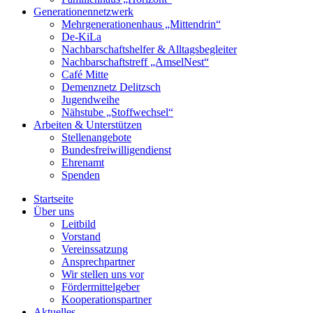
Generationennetzwerk
Mehrgenerationenhaus „Mittendrin“
De-KiLa
Nachbarschaftshelfer & Alltagsbegleiter
Nachbarschaftstreff „AmselNest“
Café Mitte
Demenznetz Delitzsch
Jugendweihe
Nähstube „Stoffwechsel“
Arbeiten & Unterstützen
Stellenangebote
Bundesfreiwilligendienst
Ehrenamt
Spenden
Startseite
Über uns
Leitbild
Vorstand
Vereinssatzung
Ansprechpartner
Wir stellen uns vor
Fördermittelgeber
Kooperationspartner
Aktuelles