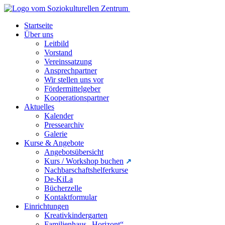
Startseite
Über uns
Leitbild
Vorstand
Vereinssatzung
Ansprechpartner
Wir stellen uns vor
Fördermittelgeber
Kooperationspartner
Aktuelles
Kalender
Pressearchiv
Galerie
Kurse & Angebote
Angebotsübersicht
Kurs / Workshop buchen
Nachbarschaftshelferkurse
De-KiLa
Bücherzelle
Kontaktformular
Einrichtungen
Kreativkindergarten
Familienhaus „Horizont“