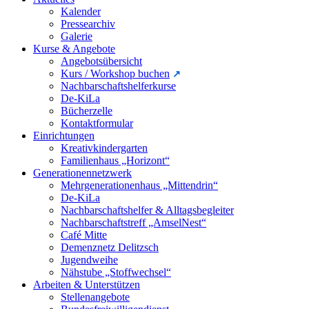
Kalender
Pressearchiv
Galerie
Kurse & Angebote
Angebotsübersicht
Kurs / Workshop buchen
Nachbarschaftshelferkurse
De-KiLa
Bücherzelle
Kontaktformular
Einrichtungen
Kreativkindergarten
Familienhaus „Horizont“
Generationennetzwerk
Mehrgenerationenhaus „Mittendrin“
De-KiLa
Nachbarschaftshelfer & Alltagsbegleiter
Nachbarschaftstreff „AmselNest“
Café Mitte
Demenznetz Delitzsch
Jugendweihe
Nähstube „Stoffwechsel“
Arbeiten & Unterstützen
Stellenangebote