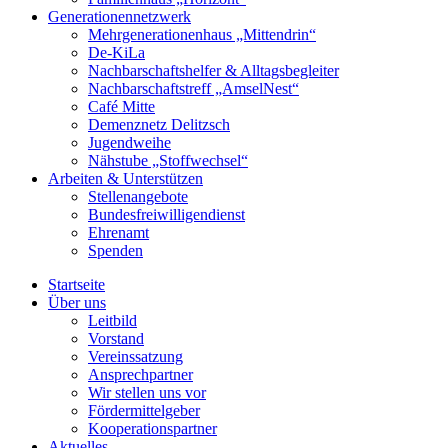
Generationennetzwerk
Mehrgenerationenhaus „Mittendrin“
De-KiLa
Nachbarschaftshelfer & Alltagsbegleiter
Nachbarschaftstreff „AmselNest“
Café Mitte
Demenznetz Delitzsch
Jugendweihe
Nähstube „Stoffwechsel“
Arbeiten & Unterstützen
Stellenangebote
Bundesfreiwilligendienst
Ehrenamt
Spenden
Startseite
Über uns
Leitbild
Vorstand
Vereinssatzung
Ansprechpartner
Wir stellen uns vor
Fördermittelgeber
Kooperationspartner
Aktuelles